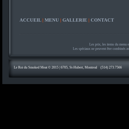
ACCUEIL
|
MENU
|
GALLERIE
|
CONTACT
Les prix, les items du menu e
Les spéciaux ne peuvent être combinés avec
Le Roi du Smoked Meat © 2015 | 6705, St-Hubert, Montreal (514) 273.7566